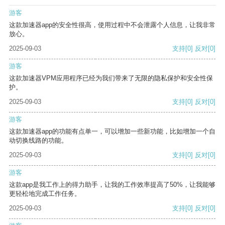
游客
这款加速器app的安全性很高，使用过程中不会泄露个人信息，让我非常
放心。
2025-09-03
支持
[0]
反对
[0]
游客
这款加速器VPM应用程序已经为我们带来了无限的隐私保护和安全性保
护。
2025-09-03
支持
[0]
反对
[0]
游客
这款加速器app的功能有点单一，可以增加一些新功能，比如增加一个自
动切换线路的功能。
2025-09-03
支持
[0]
反对
[0]
游客
这款app是我工作上的得力助手，让我的工作效率提高了50%，让我能够
更轻松地完成工作任务。
2025-09-03
支持
[0]
反对
[0]