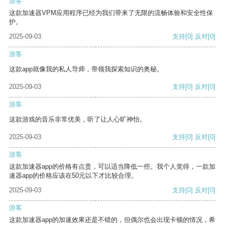
游客
这款加速器VPM应用程序已经为我们带来了无限的流畅体验和安全性保
护。
2025-09-03
支持
[0]
反对
[0]
游客
这款app就像我的私人导师，带领我探索知识的奥秘。
2025-09-03
支持
[0]
反对
[0]
游客
这款游戏的音乐非常优美，听了让人心旷神怡。
2025-09-03
支持
[0]
反对
[0]
游客
这款加速器app的价格有点贵，可以适当降低一些。我个人觉得，一款加
速器app的价格应该在50元以下才比较合理。
2025-09-03
支持
[0]
反对
[0]
游客
这款加速器app的加速效果还是不错的，但偶尔也会出现卡顿的情况，希