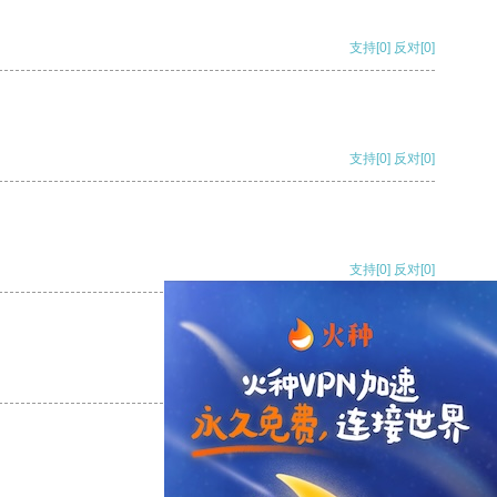
支持
[0]
反对
[0]
支持
[0]
反对
[0]
支持
[0]
反对
[0]
支持
[0]
反对
[0]
支持
[0]
反对
[0]