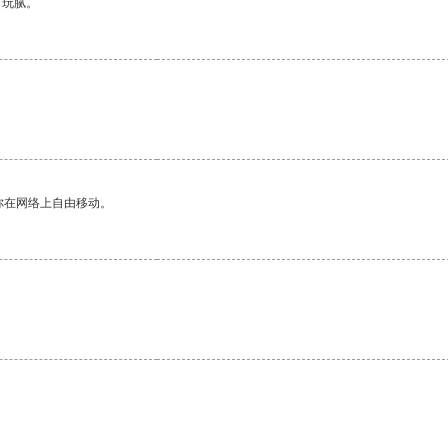
有玩腻。
你在网络上自由移动。