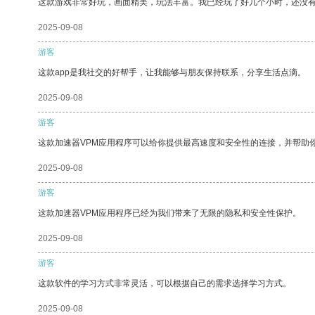
这款游戏非常好玩，画面精美，玩法丰富。我已经玩了好几个小时，还没
2025-09-08
游客
这款app是我社交的好帮手，让我能够与朋友保持联系，分享生活点滴。
2025-09-08
游客
这款加速器VPM应用程序可以给你提供最高速度和安全性的连接，并帮助
2025-09-08
游客
这款加速器VPM应用程序已经为我们带来了无限的隐私和安全性保护。
2025-09-08
游客
这款软件的学习方式非常灵活，可以根据自己的需求选择学习方式。
2025-09-08