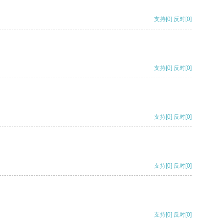
支持
[0]
反对
[0]
支持
[0]
反对
[0]
支持
[0]
反对
[0]
支持
[0]
反对
[0]
支持
[0]
反对
[0]