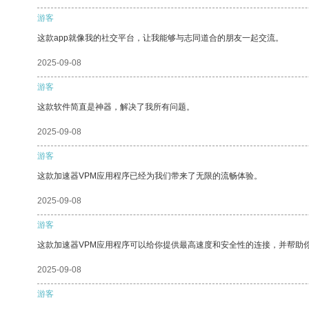
游客
这款app就像我的社交平台，让我能够与志同道合的朋友一起交流。
2025-09-08
游客
这款软件简直是神器，解决了我所有问题。
2025-09-08
游客
这款加速器VPM应用程序已经为我们带来了无限的流畅体验。
2025-09-08
游客
这款加速器VPM应用程序可以给你提供最高速度和安全性的连接，并帮助
2025-09-08
游客