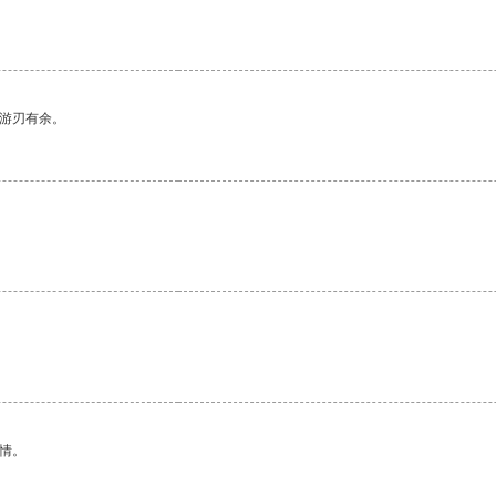
中游刃有余。
情。