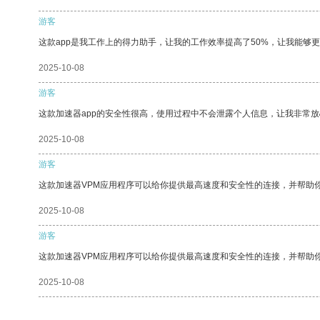
游客
这款app是我工作上的得力助手，让我的工作效率提高了50%，让我能够
2025-10-08
游客
这款加速器app的安全性很高，使用过程中不会泄露个人信息，让我非常放
2025-10-08
游客
这款加速器VPM应用程序可以给你提供最高速度和安全性的连接，并帮助
2025-10-08
游客
这款加速器VPM应用程序可以给你提供最高速度和安全性的连接，并帮助
2025-10-08