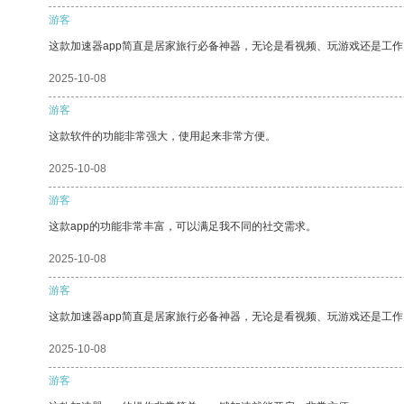
游客
这款加速器app简直是居家旅行必备神器，无论是看视频、玩游戏还是工
2025-10-08
游客
这款软件的功能非常强大，使用起来非常方便。
2025-10-08
游客
这款app的功能非常丰富，可以满足我不同的社交需求。
2025-10-08
游客
这款加速器app简直是居家旅行必备神器，无论是看视频、玩游戏还是工
2025-10-08
游客