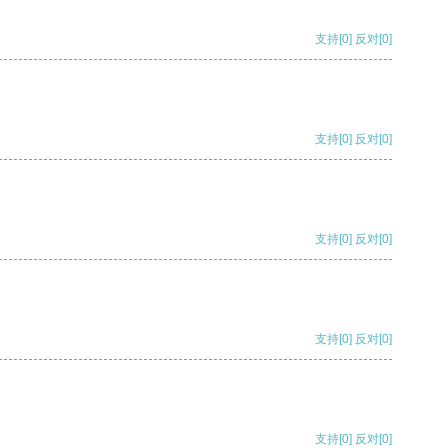
支持
[0]
反对
[0]
支持
[0]
反对
[0]
支持
[0]
反对
[0]
支持
[0]
反对
[0]
支持
[0]
反对
[0]