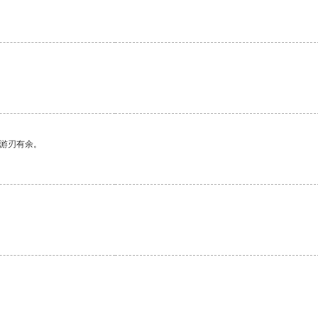
。
中游刃有余。