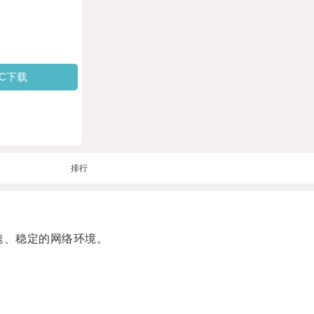
PC下载
排行
速、稳定的网络环境。