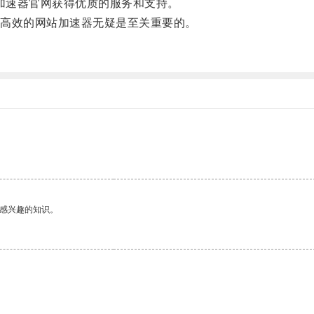
加速器官网获得优质的服务和支持。
高效的网站加速器无疑是至关重要的。
。
己感兴趣的知识。