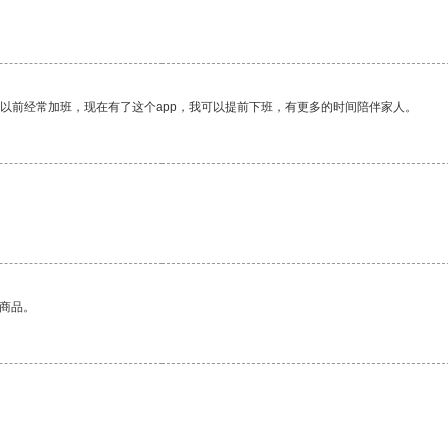
我以前经常加班，现在有了这个app，我可以提前下班，有更多的时间陪伴家人。
的商品。