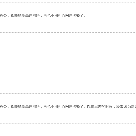
作办公，都能畅享高速网络，再也不用担心网速卡顿了。
作办公，都能畅享高速网络，再也不用担心网速卡顿了。以前出差的时候，经常因为网