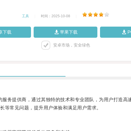
工具
|
时间：2025-10-08
|
卓下载
苹果下载
安卓市场，安全绿色
的服务提供商，通过其独特的技术和专业团队，为用户打造高
长等常见问题，提升用户体验和满足用户需求。