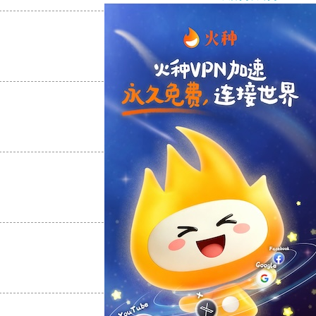
支持
[0]
反对
[0]
支持
[0]
反对
[0]
支持
[0]
反对
[0]
支持
[0]
反对
[0]