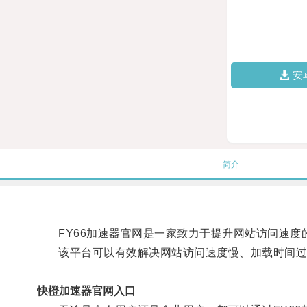
安
简介
FY66加速器官网是一家致力于提升网站访问速度
该平台可以有效解决网站访问速度慢、加载时间过
快橙加速器官网入口